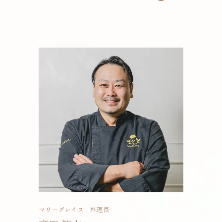
緊張しすぎないような自然な空気感を作りたいで
す。
おふたり以外のご家族やゲストへもコミュニケー
ションをとります。
おふたりにどういう想いで結婚式に臨まれている
のか、お打ち合わせの様子など、私しか知らない
ゲストを想う姿が分かるからこそ、その結婚式の
姿の時により深まって伝わると思うので、伝える
を大切にしています。
“結婚式は本当にすごい力を持っている”と毎回の
ご結婚式をお手伝いしながら感じています。
ただするだけではなくおふたりが大切にしている
もの・人を、たくさんの溢れる想いを沢山聞きた
いです。 一生に一度のご結婚式を通してこれから
一生のお付き合いをさせてください！
マリーグレイス 料理長