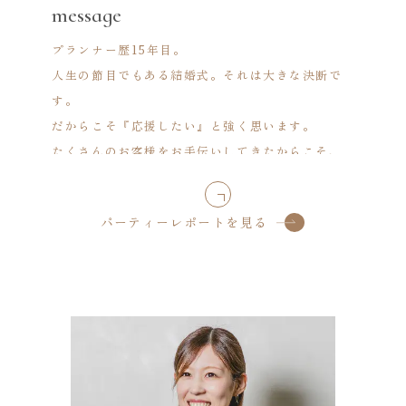
message
プランナー歴15年目。
人生の節目でもある結婚式。それは大きな決断で
す。
だからこそ『応援したい』と強く思います。
たくさんのお客様をお手伝いしてきたからこそ、
声を大にして伝えたいのは『誰と創るかが大事』
ということ。
パーティーレポートを見る
そして結婚式はゴールではなく、始まりだと思い
ます。 準備期間はもちろん “結婚式”を通して
おふたりやご家族、そして大切なゲストの皆さま
と深い関係を志しているからこそ
結婚式後も『生涯繋がっていたい』と思えるよう
なそんな関係を目指しています。
だからこそ、1組1組を大事にして、そして1人1人
と向き合うことを大事にしています。