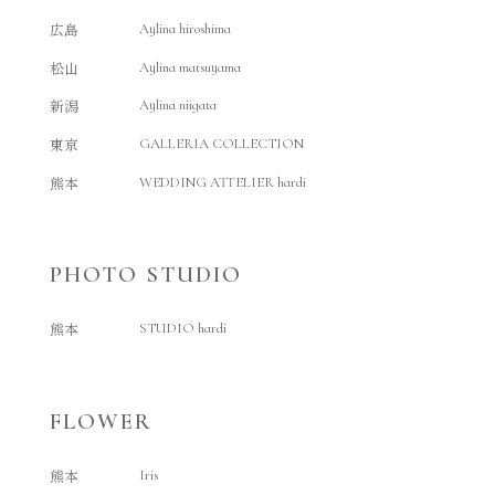
広島
Aylina hiroshima
松山
Aylina matsuyama
新潟
Aylina niigata
東京
GALLERIA COLLECTION
熊本
WEDDING ATTELIER hardi
PHOTO STUDIO
熊本
STUDIO hardi
FLOWER
熊本
Iris