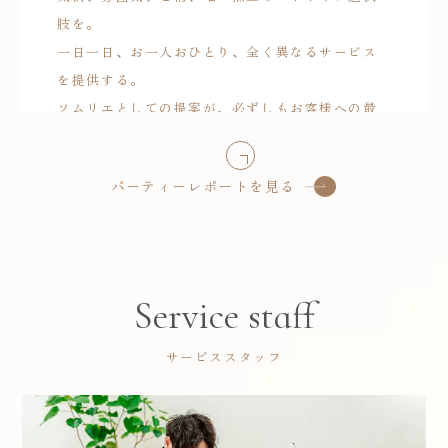
肢を。
一日一日、お一人おひとり、全く異なるサービス
を提供する。
ソムリエとしての提案が、必ずしもお客様への最
適解になることはなく、その答えは目の前の「お
客様と創るもの」であると考えています。
パーティーレポートを見る
経験と知識で、お客様へのご提案やサービスの選
択肢を増やす。その「ヒト」と「瞬間」を大切
に。
Service staff
サービススタッフ