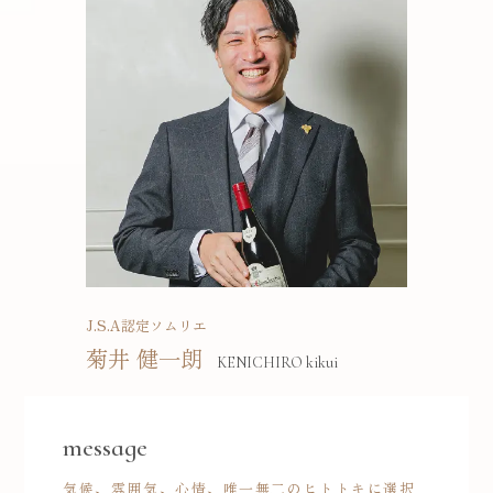
J.S.A認定ソムリエ
菊井 健一朗
KENICHIRO kikui
message
気候、雰囲気、心情、唯一無二のヒトトキに選択