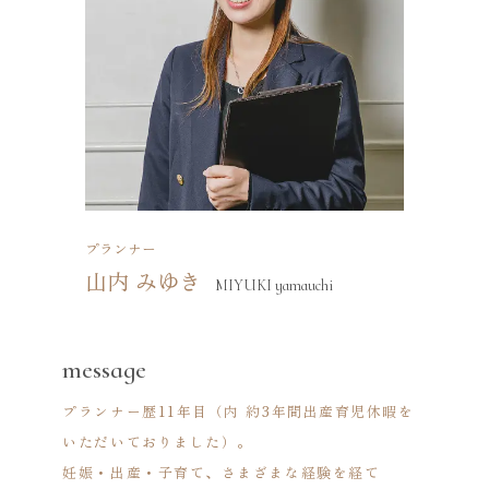
選んだことを後悔させません。一線でプランナー
として活躍中。
プランナー
山内 みゆき
MIYUKI yamauchi
message
プランナー歴11年目（内 約3年間出産育児休暇を
いただいておりました）。
妊娠・出産・子育て、さまざまな経験を経て