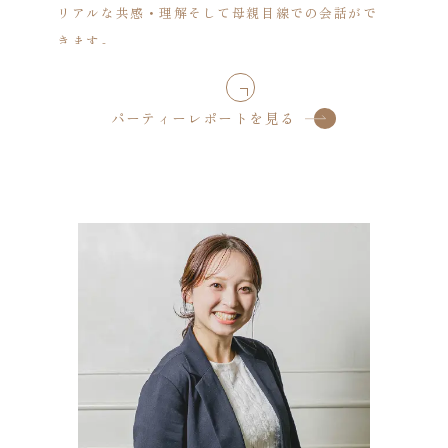
リアルな共感・理解そして母親目線での会話がで
きます。
ゲストはもちろん、新郎新婦にも感動する式を作
り上げます。
パーティーレポートを見る
その為に、おふたりの生い立ちやご家族につい
て、結婚式で何にこだわって、誰に言葉を伝えた
いのか、カウンセリングの時間を特に大切にして
います。
普段恥ずかしくて、なかなか言えない想いを
素直に言葉で表現出来るのが結婚式だと思ってい
ます。
一緒に過ごせる時間には限りがあるからこそ、伝
えてほしいし、伝わってほしいです。
伝わったときにうまれる幸せな表情、その瞬間に
立ちあえるこの仕事が私は大好きです。
おふたりの人生で１番シアワセな瞬間を、ぜひお