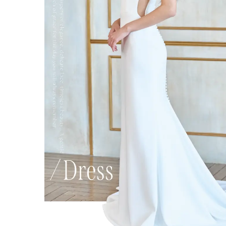
スタッフ
Chapel
チャペル
お知らせ
プライバシーポリシー
Dress & Wedding item
ドレス
ヘアアイテム
ウェディングアイテム
Cuisine
お問い合わせ
お料理
Guide
挙式までの流れ
よくあるご質問