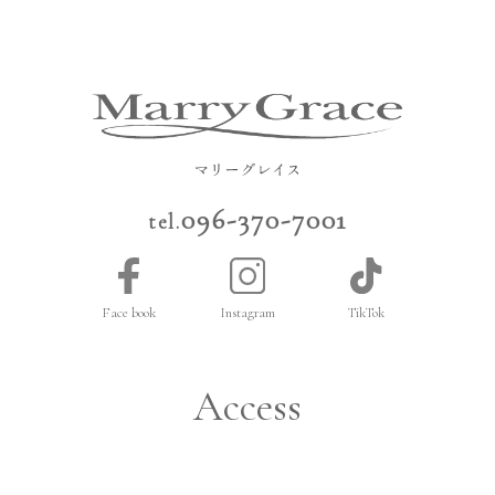
096-370-7001
tel.
Face book
Instagram
TikTok
Access