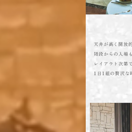
天井が高く開放
階段からの入場
レイアウト次第
1日1組の贅沢な